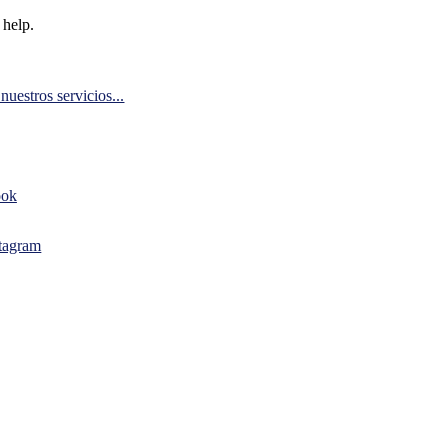
 help.
uestros servicios...
ook
stagram