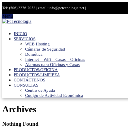
Tel: (506) 2276-7053 | email: info@pctecnologia.net |
Menu
INICIO
SERVICIOS
WEB Hosting
Cámaras de Seguridad
Domótica
Internet – Wifi – Casas – Oficinas
Alarmas para Oficinas y Casas
PRODUCTOS/OFICINA
PRODUCTOS/LIMPIEZA
CONTÁCTENOS
CONSULTAS
Centro de Ayuda
Código de Actividad Económica
Archives
Nothing Found